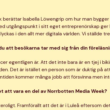
k berättar Isabella Löwengrip om hur man bygger 
d utgångspunkt i sitt eget entreprenörskap ger
lyckas i den allt mer digitala världen. Vi ställde tr
du att besökarna tar med sig från din föreläsn
cer egentligen är. Att det inte bara är en tjej i bik
nden. Det är istället en person som är duktig på 
 framtiden kommer många jobb att försvinna men int
et att vara en del av Norrbotten Media Week?
eroligt. Framförallt att det är i Luleå eftersom de