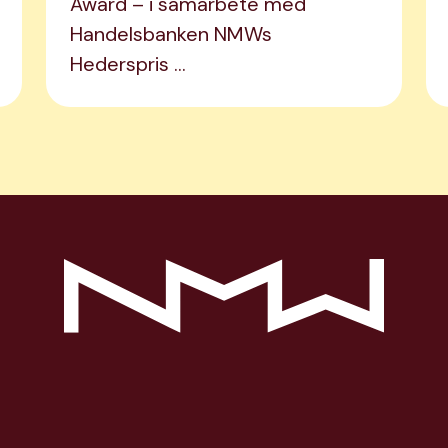
Award – i samarbete med
Handelsbanken NMWs
Hederspris …