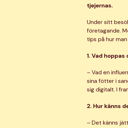
tjejernas.
Under sitt besö
företagande. Me
tips på hur man 
1. Vad hoppas 
– Vad en influen
sina fötter i sa
sig digitalt. I
2. Hur känns d
– Det känns jätt