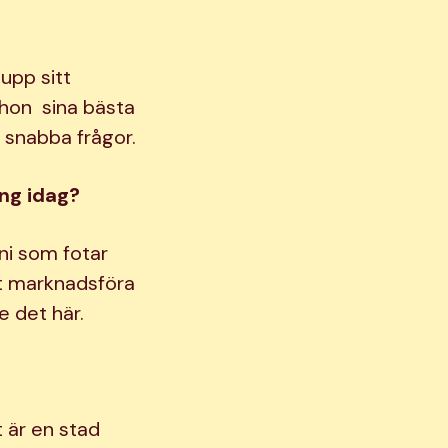
upp sitt
 hon sina bästa
e snabba frågor.
ing idag?
ini som fotar
att marknadsföra
e det här.
t är en stad