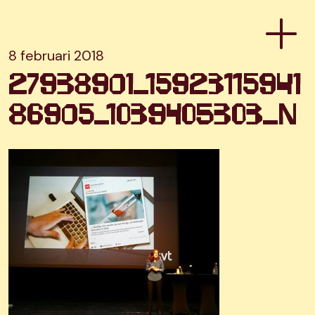
8 februari 2018
27938901_15923115941
86905_1039405303_n