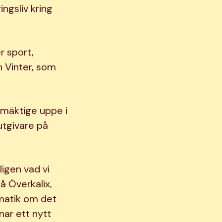
ngsliv kring
r sport,
 Vinter, som
lmäktige uppe i
 utgivare på
ligen vad vi
å Överkalix,
matik om det
nar ett nytt