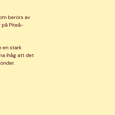
 som berörs av
 på Piteå-
 en stark
mma ihåg att det
sönder.