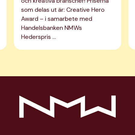
och kreativa branscher! Priserna
som delas ut är: Creative Hero
Award – i samarbete med
Handelsbanken NMWs
Hederspris …