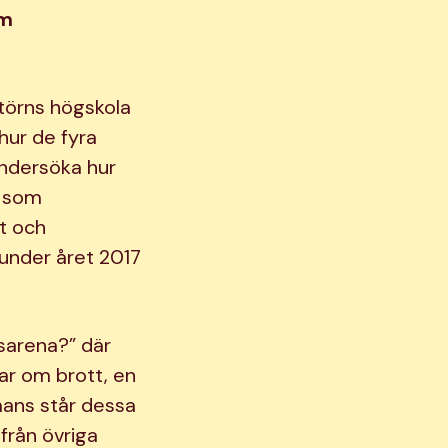
om
törns högskola
hur de fyra
undersöka hur
n som
t och
 under året 2017
tsarena?” där
ar om brott, en
mans står dessa
från övriga