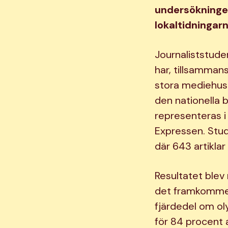
undersökningen
lokaltidningar
Journaliststude
har, tillsamman
stora mediehuse
den nationella 
representeras 
Expressen. Stud
där 643 artiklar
Resultatet blev
det framkommer 
fjärdedel om ol
för 84 procent