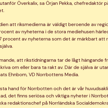
 utanför Överkalix, sa Örjan Pekka, chefredaktör p
t.
dien att riksmedierna är väldigt beroende av regi
ocent av nyheterna i de stora mediehusen härle
 7 procent av nyheterna som det är märkbart att 
jälva.
ande, att rikstidningarna tar de lågt hängande f
skriva om eller bara ta rakt av. Där de själva är ut
ats Ehnbom, VD Norrbottens Media.
örsta hand för Norrbotten och det är vår huvudsakl
ad, det finns seriösa och viktiga nyheter i Norrbo
ka redaktionschef på Norrländska Socialdemokr