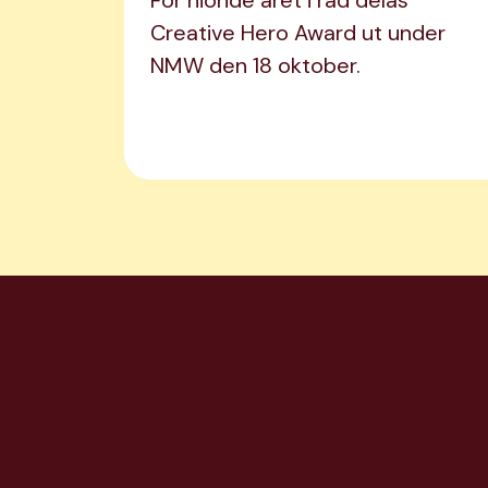
För nionde året i rad delas
Creative Hero Award ut under
NMW den 18 oktober.