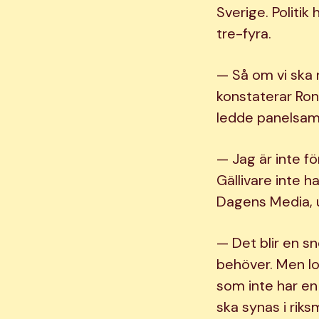
Sverige. Politi
tre-fyra.
— Så om vi ska n
konstaterar Ro
ledde panelsam
— Jag är inte f
Gällivare inte h
Dagens Media, 
— Det blir en sn
behöver. Men lo
som inte har en
ska synas i rik