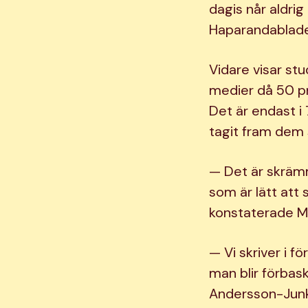
dagis når aldrig
Haparandablade
Vidare visar stu
medier då 50 pr
Det är endast i
tagit fram dem s
— Det är skrämm
som är lätt att 
konstaterade M
— Vi skriver i f
man blir förbask
Andersson-Junk