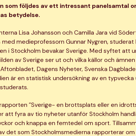
 som följdes av ett intressant panelsamtal 
nas betydelse.
nterna Lisa Johansson och Camilla Jara vid Söder
s med medieprofessorn Gunnar Nygren, studerat 
n i Stockholm bevakar Sverige. Med syftet att 
bilden av Sverige ser ut och vilka källor och ämne
i Aftonbladet, Dagens Nyheter, Svenska Dagblade
ien är en statistisk undersökning av en typvecka
 studerats.
 rapporten ”Sverige- en brottsplats eller en idrot
att fyra av tio nyheter utanför Stockholm handl
yckor och knappa en femtedel om sport. Tillsam
 av det som Stockholmsmedierna rapporterar om 