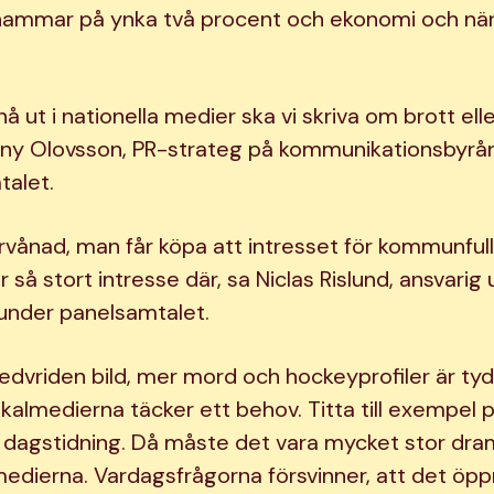
k hammar på ynka två procent och ekonomi och näri
å ut i nationella medier ska vi skriva om brott elle
nny Olovsson, PR-strateg på kommunikationsbyrån
talet.
örvånad, man får köpa att intresset för kommunful
ar så stort intresse där, sa Niclas Rislund, ansvarig
under panelsamtalet.
edvriden bild, mer mord och hockeyprofiler är tyd
kalmedierna täcker ett behov. Titta till exempel p
 dagstidning. Då måste det vara mycket stor dra
smedierna. Vardagsfrågorna försvinner, att det öpp