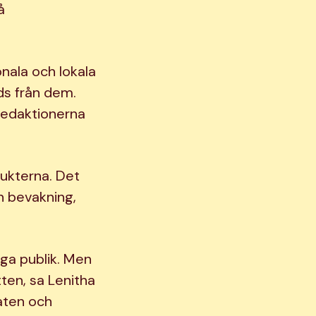
å
onala och lokala
ds från dem.
redaktionerna
rukterna. Det
an bevakning,
iga publik. Men
tten, sa Lenitha
aten och