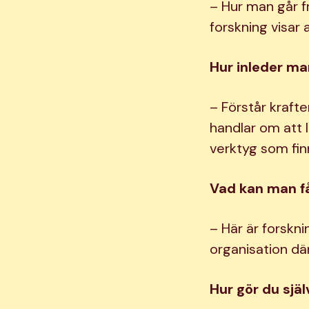
– Hur man går f
forskning visar a
Hur inleder ma
– Förstår krafte
handlar om att l
verktyg som fin
Vad kan man f
– Här är forskn
organisation dä
Hur gör du sjä