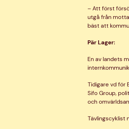
– Att först försö
utgå från mottag
bäst att komm
Pär Lager:
En av landets m
internkommunika
Tidigare vd för
Sifo Group, pol
och omvärldsana
Tävlingscyklist 