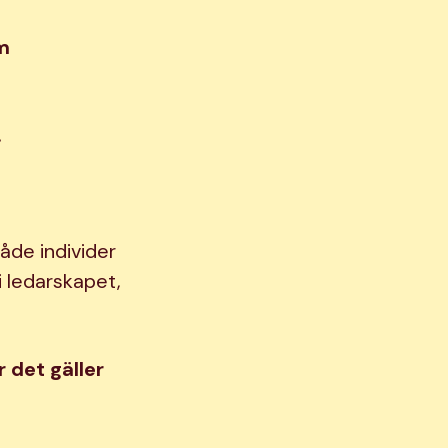
m
.
både individer
i ledarskapet,
 det gäller