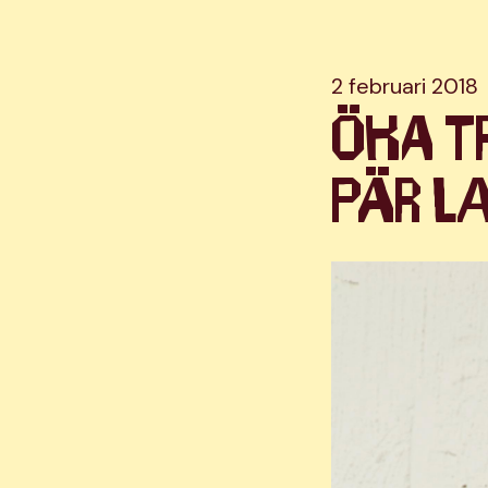
2 februari 2018
Öka t
Pär L