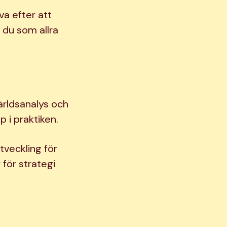
äva efter att
s du som allra
ärldsanalys och
 i praktiken.
tveckling för
för strategi