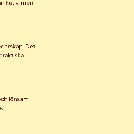
unikativ, men
ledarskap. Det
praktiska
 och lönsam
e.