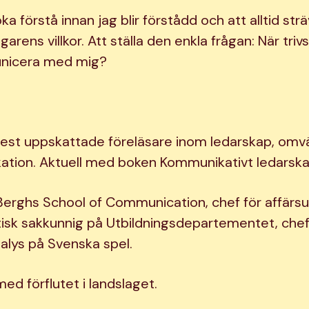
ka förstå innan jag blir förstådd och att alltid str
arens villkor. Att ställa den enkla frågan: När triv
unicera med mig?
est uppskattade föreläsare inom ledarskap, omv
tion. Aktuell med boken Kommunikativt ledarskap
 Berghs School of Communication, chef för affärsu
itisk sakkunnig på Utbildningsdepartementet, chef 
lys på Svenska spel.
med förflutet i landslaget.