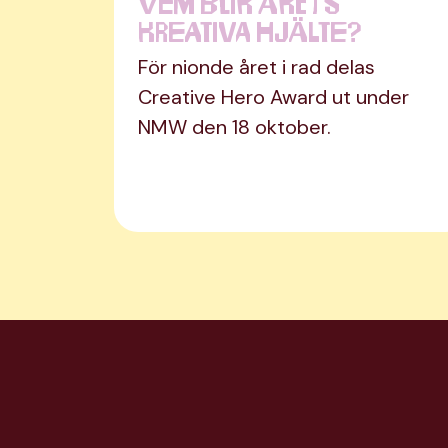
Vem blir årets
kreativa hjälte?
För nionde året i rad delas
Creative Hero Award ut under
NMW den 18 oktober.