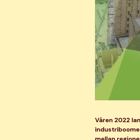
Våren 2022 la
industriboomen
mellan regione