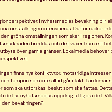
onperspektivet i nyhetsmedias bevakning blir allt 
a omställningen intensifieras. Därför räcker inte 
 den gröna omställningen som sker i regionen. 
etsmarknaden breddas och det växer fram ett be
utbyte över gamla gränser. Lokalmedia behöver 
perspektivet.
ngen finns nya konfliktytor, motstridiga intressen
och tempon som inte alltid går i takt. Lärdomar
er som ska utforskas, beslut som ska fattas. Dett
h det är nyhetsmedias uppdrag att göra det. Vilk
 i den bevakningen?