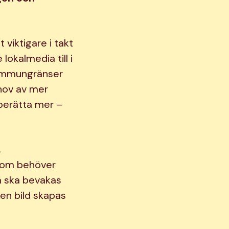
viktigare i takt
lokalmedia till i
Kommungränser
hov av mer
berätta mer –
,
 som behöver
a ska bevakas
en bild skapas