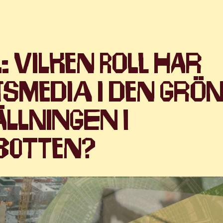
: Vilken roll har
smedia i den grö
llningen i
botten?