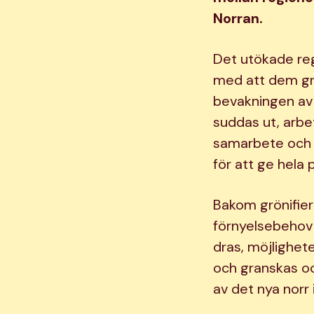
Norran.
Det utökade regi
med att dem grön
bevakningen av
suddas ut, arb
samarbete och 
för att ge hela 
Bakom grönifieri
förnyelsebehov 
dras, möjlighet
och granskas oc
av det nya norr