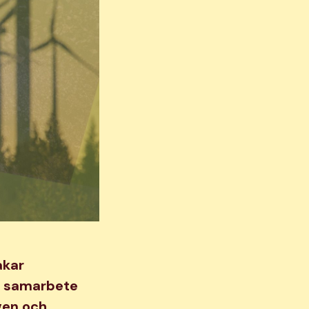
kar
tt samarbete
gen och