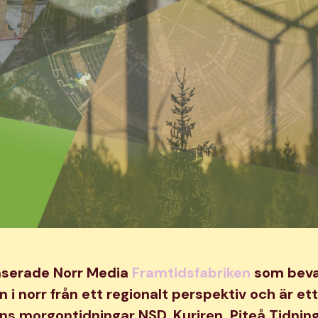
nserade Norr Media
Framtidsfabriken
som beva
 i norr från ett regionalt perspektiv och är e
ns morgontidningar NSD, Kuriren, Piteå Tidnin