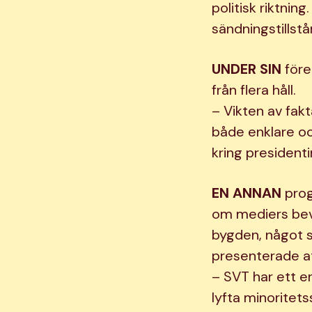
politisk riktnin
sändningstillst
UNDER SIN
före
från flera håll.
– Vikten av fakt
både enklare oc
kring president
EN ANNAN
prog
om mediers bev
bygden, något s
presenterade at
– SVT har ett e
lyfta minoritet