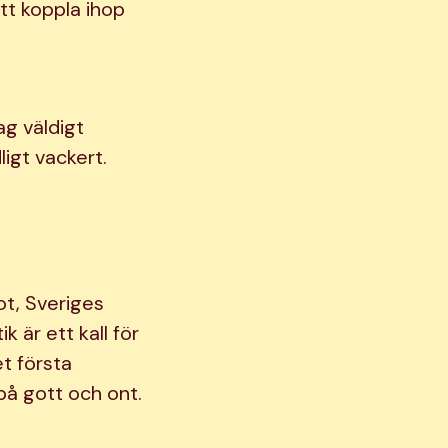
att koppla ihop
ag väldigt
ligt vackert.
ot, Sveriges
k är ett kall för
t första
på gott och ont.