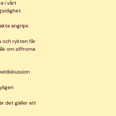
a i vårt
gsidighet.
fakta angrips
a och rykten får
åk om siffrorna
eldiskussion
yligen
r det gäller att