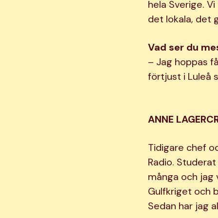
hela Sverige. Vi
det lokala, det 
Vad ser du m
– Jag hoppas få
förtjust i Luleå
ANNE LAGERC
Tidigare chef o
Radio. Studerat 
många och jag v
Gulfkriget och b
Sedan har jag al