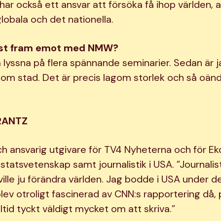
 har också ett ansvar att försöka få ihop världen, 
globala och det nationella.
est fram emot med NMW?
 lyssna på flera spännande seminarier. Sedan är j
 som stad. Det är precis lagom storlek och så oänd
RANTZ
ch ansvarig utgivare för TV4 Nyheterna och för Ek
statsvetenskap samt journalistik i USA. ”Journalisti
ille ju förändra världen. Jag bodde i USA under de
lev otroligt fascinerad av CNN:s rapportering då, 
ltid tyckt väldigt mycket om att skriva.”