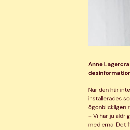
Anne Lagercran
desinformation
När den här int
installerades s
ögonblickligen re
– Vi har ju ald
medierna. Det f