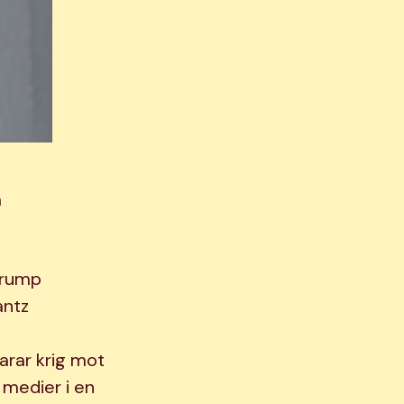
a
 Trump
antz
arar krig mot
 medier i en