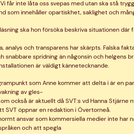
g. Vi får inte låta oss svepas med utan ska stå trygg
ånd som innehåller opartiskhet, saklighet och mån
läsning ska hon försöka beskriva situationen där 
a, analys och transparens har skärpts. Falska fakt
h snabbare spridning än någonsin och helgens br
installationen är väldigt kännetecknande.
rampunkt som Anne kommer att delta i är en pan
akning av gles-
om också är aktuellt då SVT:s vd Hanna Stjärne n
t SVT öppnar en redaktion i Övertorneå.
normt ansvar som kommersiella medier inte har nä
sspråken och att spegla