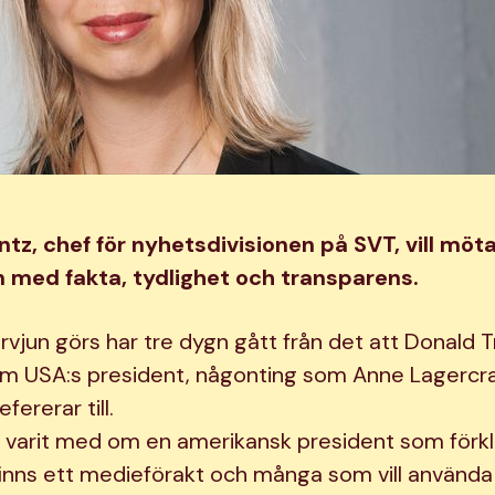
tz, chef för nyhetsdivisionen på SVT, vill möt
 med fakta, tydlighet och transparens.
ervjun görs har tre dygn gått från det att Donald
om USA:s president, någonting som Anne Lagercr
fererar till.
rig varit med om en amerikansk president som förkl
inns ett medieförakt och många som vill använda